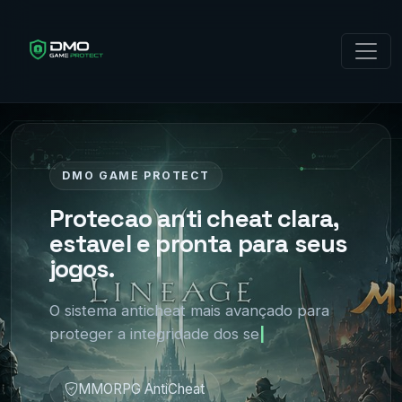
DMO GAME PROTECT
Protecao anti cheat clara,
estavel e pronta para seus
jogos.
O sistema anticheat mais avançado para
proteger a integridade dos seus jogos
MMORPG AntiCheat